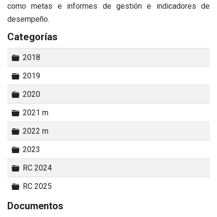
como metas e informes de gestión e indicadores de
desempeño.
Categorías
Carpeta
2018
Carpeta
2019
Carpeta
2020
Carpeta
2021 m
Carpeta
2022 m
Carpeta
2023
Carpeta
RC 2024
Carpeta
RC 2025
Documentos