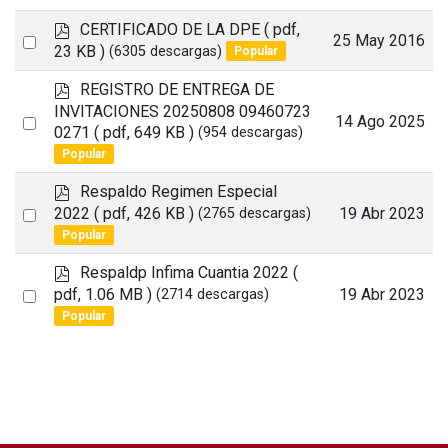
p
CERTIFICADO DE LA DPE
( pdf,
Select
25 May 2016
d
23 KB )
(6305 descargas)
Popular
an
f
p
REGISTRO DE ENTREGA DE
item
d
INVITACIONES 20250808 09460723
Select
14 Ago 2025
f
0271
( pdf, 649 KB )
(954 descargas)
an
Popular
item
p
Respaldo Regimen Especial
d
Select
2022
( pdf, 426 KB )
19 Abr 2023
(2765 descargas)
f
Popular
an
item
p
Respaldp Infima Cuantia 2022
(
d
Select
pdf, 1.06 MB )
19 Abr 2023
(2714 descargas)
f
Popular
an
item