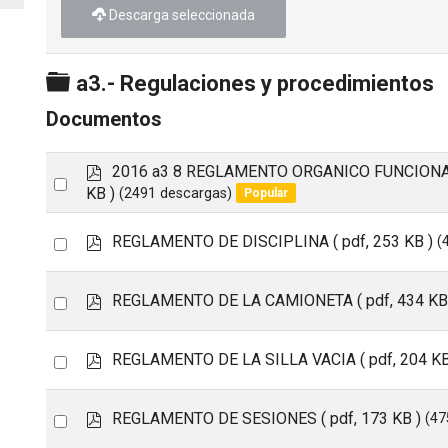
Descarga seleccionada
Carpeta
a3.- Regulaciones y procedimientos
Documentos
p
2016 a3 8 REGLAMENTO ORGANICO FUNCION
Select
d
KB )
(2491 descargas)
Popular
an
f
item
p
Select
REGLAMENTO DE DISCIPLINA
( pdf, 253 KB )
(
d
an
f
item
p
Select
REGLAMENTO DE LA CAMIONETA
( pdf, 434 KB
d
an
f
item
p
Select
REGLAMENTO DE LA SILLA VACIA
( pdf, 204 KB
d
an
f
item
p
Select
REGLAMENTO DE SESIONES
( pdf, 173 KB )
(47
d
an