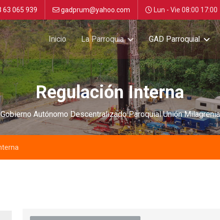
 63 065 939
gadprum@yahoo.com
Lun - Vie 08:00 17:00
Inicio
La Parroquia
GAD Parroquial
Regulación Interna
Gobierno Autónomo Descentralizado Paroquial Unión Milagrenia
nterna