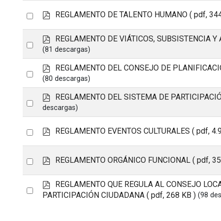
f
item
p
Select
REGLAMENTO DE TALENTO HUMANO
( pdf, 34
d
an
f
p
REGLAMENTO DE VIÁTICOS, SUBSISTENCIA Y
item
Select
d
(81 descargas)
an
f
p
REGLAMENTO DEL CONSEJO DE PLANIFICACI
item
Select
d
(80 descargas)
an
f
p
REGLAMENTO DEL SISTEMA DE PARTICIPACI
item
Select
d
descargas)
an
f
item
p
Select
REGLAMENTO EVENTOS CULTURALES
( pdf, 4
d
an
f
item
p
Select
REGLAMENTO ORGÁNICO FUNCIONAL
( pdf, 3
d
an
f
p
REGLAMENTO QUE REGULA AL CONSEJO LOCA
item
Select
d
PARTICIPACIÓN CIUDADANA
( pdf, 268 KB )
(98 de
an
f
item