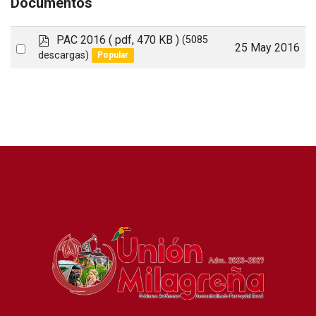
Documentos
p
PAC 2016
( pdf, 470 KB )
(5085
Select
25 May 2016
d
descargas)
Popular
an
f
item