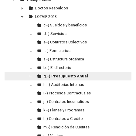
▼
Doctos Respaldos
►
LOTAIP 2013
▼
c.-) Sueldos y beneficios
d.-) Servicios
e.-) Contratos Colectivos
f.-) Formularios
a.-) Estructura orgánica
b.-) El directorio
g.-) Presupuesto Anual
h.- ) Auditorias Internas
i.-) Procesos Contractuales
j.-) Contratos Incumplidos
k.-) Planes y Programas
l.-) Contratos a Crédito
m.-) Rendición de Cuentas
n.-) Viaticos